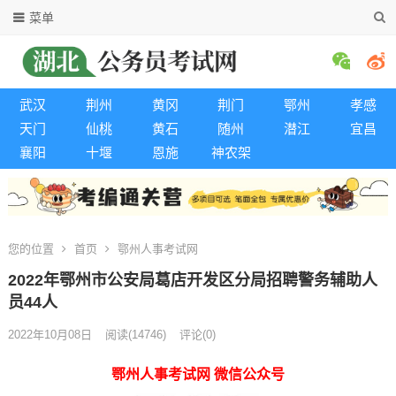
菜单
武汉
荆州
黄冈
荆门
鄂州
孝感
天门
仙桃
黄石
随州
潜江
宜昌
襄阳
十堰
恩施
神农架
您的位置
首页
鄂州人事考试网
2022年鄂州市公安局葛店开发区分局招聘警务辅助人
员44人
2022年10月08日
阅读
(14746)
评论(0)
鄂州人事考试网 微信公众号