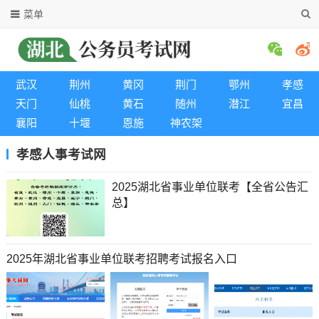
菜单
武汉
荆州
黄冈
荆门
鄂州
孝感
天门
仙桃
黄石
随州
潜江
宜昌
襄阳
十堰
恩施
神农架
孝感人事考试网
2025湖北省事业单位联考【全省公告汇
总】
2025年湖北省事业单位联考招聘考试报名入口