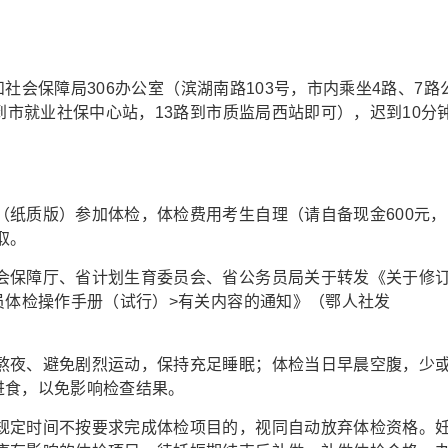
源和社会保障局306办公室（滨湖南路103号，市内乘坐4路、7路
到市就业社保中心站，13路到市质监局西站即可），迟到10分
（纸质版）参加体检，体检费用考生自理（请自备现金600元，
取。
会保障厅、省计划生育委员会、省公务员局关于转发《关于修
员体检操作手册（试行）>有关内容的通知》（鄂人社发
熬夜、避免剧烈运动，保持充足睡眠；体检当日早晨空腹，少
进食，以免影响检查结果。
规定时间不按要求完成体检项目的，视同自动放弃体检资格。