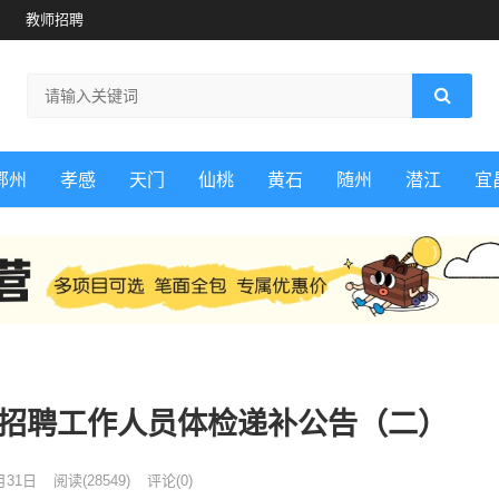
教师招聘
鄂州
孝感
天门
仙桃
黄石
随州
潜江
宜
开招聘工作人员体检递补公告（二）
月31日
阅读
(28549)
评论(0)