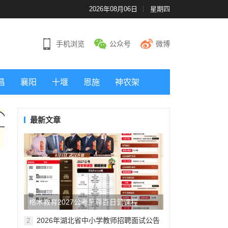
2026年08月06日
星期四
手机浏览
公众号
微博
昌
襄阳
十堰
恩施
神农架
最新文章
格木教育2027公考至尊百日营课程
2026年湖北省中小学教师招聘面试公告
2