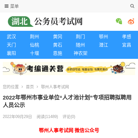
菜单
武汉
荆州
黄冈
荆门
鄂州
孝感
天门
仙桃
黄石
随州
潜江
宜昌
襄阳
十堰
恩施
神农架
您的位置
首页
鄂州人事考试网
2022年鄂州市事业单位“人才池计划”专项招聘拟聘用
人员公示
2022年09月29日
阅读
(11489)
评论(0)
鄂州人事考试网 微信公众号