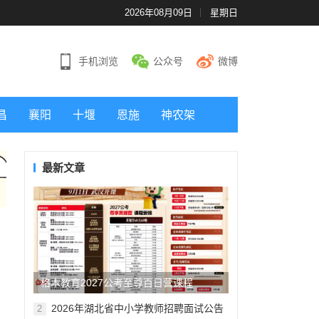
2026年08月09日
星期日
手机浏览
公众号
微博
昌
襄阳
十堰
恩施
神农架
最新文章
格木教育2027公考至尊百日营课程
2026年湖北省中小学教师招聘面试公告
2