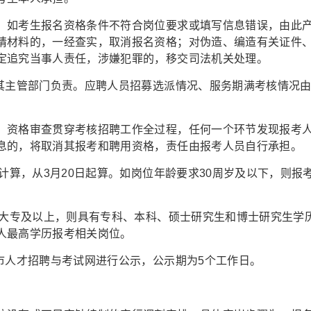
。如考生报名资格条件不符合岗位要求或填写信息错误，由此
请材料的，一经查实，取消报名资格；对伪造、编造有关证件
定追究当事人责任，涉嫌犯罪的，移交司法机关处理。
及其主管部门负责。应聘人员招募选派情况、服务期满考核情况
。资格审查贯穿考核招聘工作全过程，任何一个环节发现报考
息的，将取消其报考和聘用资格，责任由报考人员自行承担。
计算，从3月20日起算。如岗位年龄要求30周岁及以下，则报
为大专及以上，则具有专科、本科、硕士研究生和博士研究生学
人最高学历报考相关岗位。
市人才招聘与考试网进行公示，公示期为5个工作日。