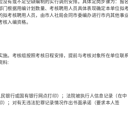
位没有或不足空缺编制的实行调剂安排。具体定岗步骤为：报
部门根据用编计划数量、考核聘用人员具体表现确定本单位拟
的拟考核聘用人员，由市人社局会同市委编办进行市内其他事
考核入编资格。
实施。考核组按照考核日程安排，提前与考核对象所在单位联
料:
；
;
人民银行或国有银行网点打印）；法院被执行人信息记录（在中
印）；对有无违法犯罪记录情况作出书面承诺（要求本人签