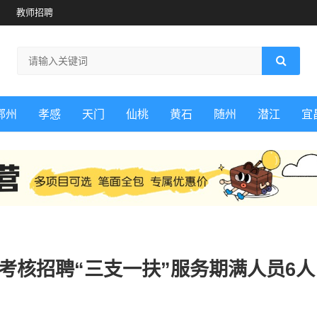
教师招聘
鄂州
孝感
天门
仙桃
黄石
随州
潜江
宜
位考核招聘“三支一扶”服务期满人员6人