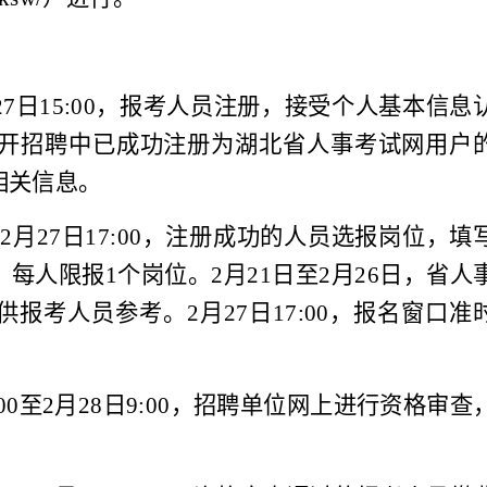
27
日
15:00
，报考人员注册，接受个人基本信息
开招聘中已成功注册为湖北省人事考试网用户
相关信息。
至
2
月
27
日
17:00
，注册成功的人员选报岗位，填
。每人限报
1
个岗位。
2
月
21
日至
2
月
26
日，省人
供报考人员参考。
2
月
27
日
17:00
，报名窗口准
00
至
2
月
28
日
9:00
，招聘单位网上进行资格审查