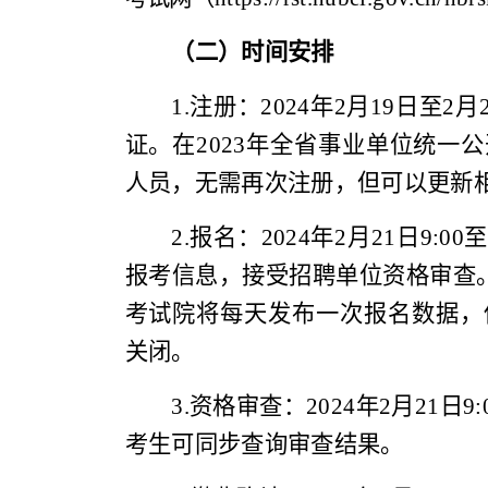
（二）时间安排
1.
注册：
2024
年
2
月
19
日至
2
月
证。在
2023
年全省事业单位统一公
人员，无需再次注册，但可以更新
2.
报名：
2024
年
2
月
21
日
9:00
报考信息，接受招聘单位资格审查
考试院将每天发布一次报名数据，
关闭。
3.
资格审查：
2024
年
2
月
21
日
9:
考生可同步查询审查结果。