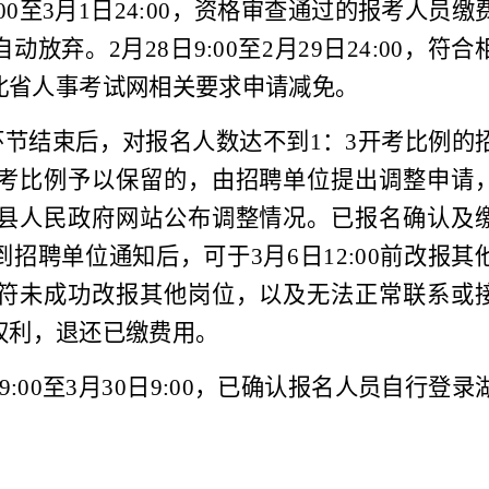
00
至
3
月
1
日
24:00
，资格审查通过的报考人员缴
自动放弃。
2
月
28
日
9:00
至
2
月
29
日
24:00
，符合
北省人事考试网相关要求申请减免。
环节结束后，对报名人数达不到
1
：
3
开考比例的
考比例予以保留的，由招聘单位提出调整申请
县人民政府网站公布调整情况。已报名确认及
到招聘单位通知后，可于
3
月
6
日
12:00
前改报其
符未成功改报其他岗位，以及无
法正
常联系或
权利
，退还已缴费用。
9:00
至
3
月
30
日
9:00
，已确认报名人员自行登录
。