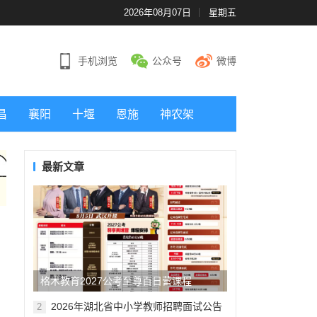
2026年08月07日
星期五
手机浏览
公众号
微博
昌
襄阳
十堰
恩施
神农架
最新文章
格木教育2027公考至尊百日营课程
2026年湖北省中小学教师招聘面试公告
2