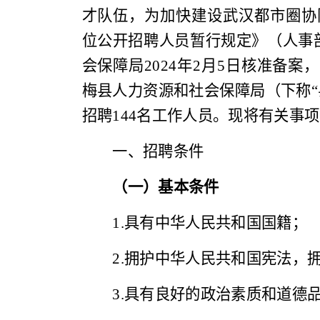
才队伍，为加快建设武汉都市圈协
位公开招聘人员暂行规定》（人事
会保障局
2
024
年
2
月
5
日核准备案，
梅县人力资源和社会保障局（下称“
招聘
1
44
名工作人员。现将有
关
事
项
一、招聘条件
（一）基本条件
1.
具有中华人民共和国国籍；
2
.
拥护中华人民共和国宪法，
3
.
具有良好的政治素质和道德