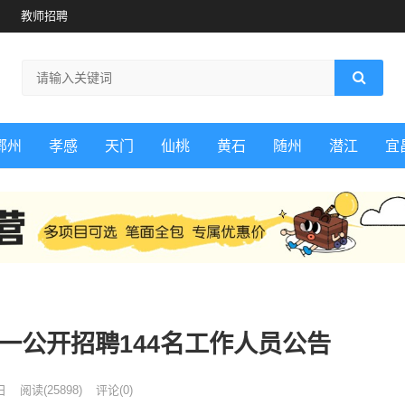
教师招聘
鄂州
孝感
天门
仙桃
黄石
随州
潜江
宜
统一公开招聘144名工作人员公告
日
阅读
(25898)
评论(0)