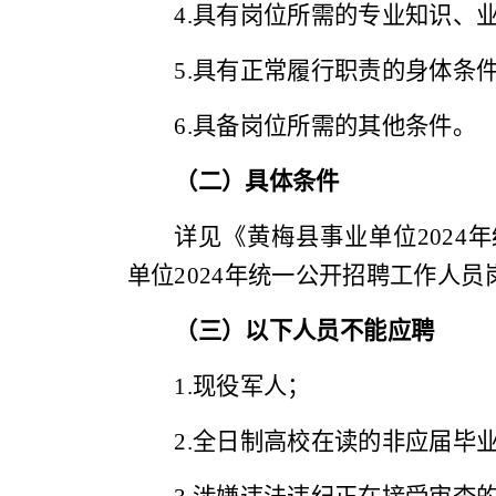
4.
具有
岗位所需
的
专业知识
、
5.
具有正常履行职责的身体条
6
.
具备岗位所需的其他条件
。
（二）具体条件
详见《
黄梅县事业单位
2024
年
单位
2024
年统一公开招聘工作人员
（
三
）
以下人员不能
应聘
1.
现役军人；
2.
全日制高校在读的非应届毕