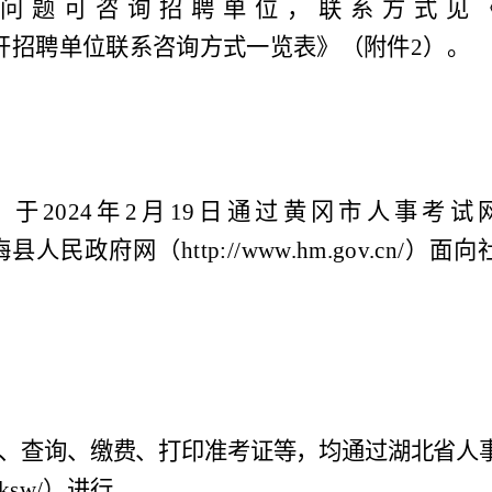
问题可咨询招聘单位，联系方式见
开招聘单位联系咨询方式一览表
》（附件
2
）。
）于
2024
年
2
月
19
日通过黄冈市人事考试
梅县人民政府网（
http://www.hm.gov.cn/
）面向
、查询、缴费、打印准考证等，均通过湖北省人
sksw/
）进行。