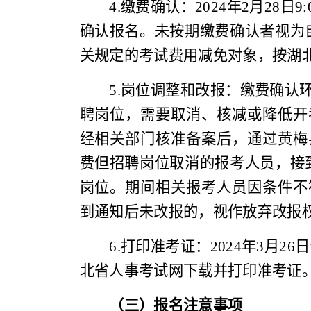
4.
缴费确认：
2024
年
2
月
28
日
9:
确认报名。未按期缴费确认者视为
关规定的考试费用减免对象，按湖
5
.
岗位调整和改报：缴费确认
聘岗位，需要取消、核减或降低开
经相关部门核准备案后，通过黄梅
费但招聘岗位取消的报考人员，接
岗位。期间相关
报考人员因条件不
到通知后未改报的
，视作放弃改报
6.
打印准考证：
2024
年
3
月
26
日
北省人事考试网下载并打印准考证
（三）报名注意事项