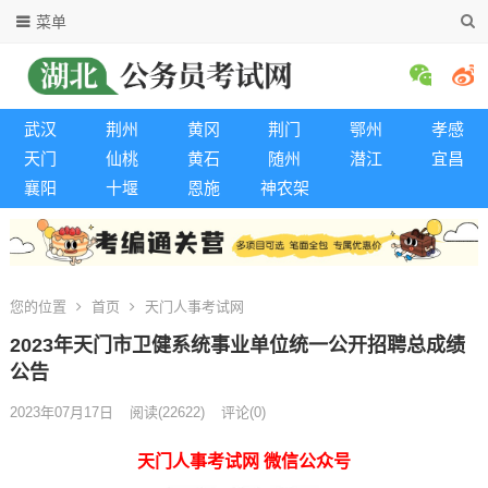
菜单
武汉
荆州
黄冈
荆门
鄂州
孝感
天门
仙桃
黄石
随州
潜江
宜昌
襄阳
十堰
恩施
神农架
您的位置
首页
天门人事考试网
2023年天门市卫健系统事业单位统一公开招聘总成绩
公告
2023年07月17日
阅读
(22622)
评论(0)
天门人事考试网 微信公众号