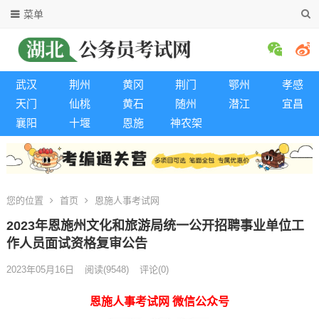
菜单
武汉
荆州
黄冈
荆门
鄂州
孝感
天门
仙桃
黄石
随州
潜江
宜昌
襄阳
十堰
恩施
神农架
您的位置
首页
恩施人事考试网
2023年恩施州文化和旅游局统一公开招聘事业单位工
作人员面试资格复审公告
2023年05月16日
阅读
(9548)
评论(0)
恩施人事考试网 微信公众号