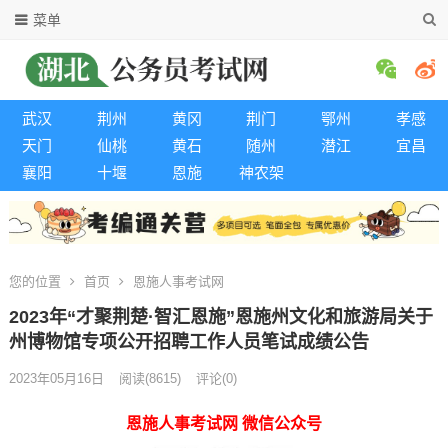
菜单
武汉
荆州
黄冈
荆门
鄂州
孝感
天门
仙桃
黄石
随州
潜江
宜昌
襄阳
十堰
恩施
神农架
您的位置
首页
恩施人事考试网
2023年“才聚荆楚·智汇恩施”恩施州文化和旅游局关于
州博物馆专项公开招聘工作人员笔试成绩公告
2023年05月16日
阅读
(8615)
评论(0)
恩施人事考试网 微信公众号