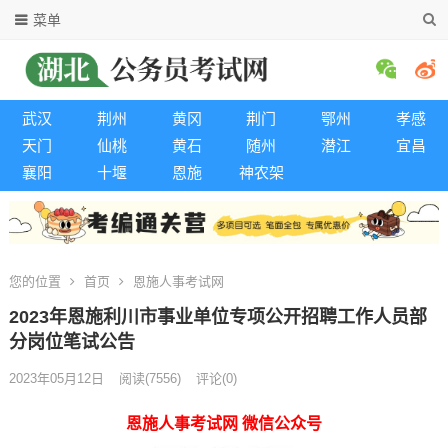
菜单
武汉
荆州
黄冈
荆门
鄂州
孝感
天门
仙桃
黄石
随州
潜江
宜昌
襄阳
十堰
恩施
神农架
您的位置
首页
恩施人事考试网
2023年恩施利川市事业单位专项公开招聘工作人员部
分岗位笔试公告
2023年05月12日
阅读
(7556)
评论(0)
恩施人事考试网 微信公众号