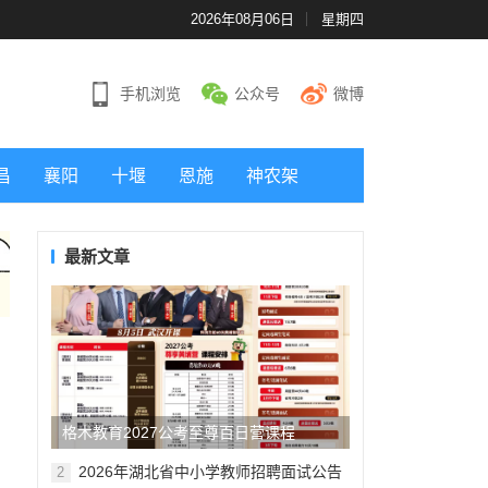
2026年08月06日
星期四
手机浏览
公众号
微博
昌
襄阳
十堰
恩施
神农架
最新文章
格木教育2027公考至尊百日营课程
2026年湖北省中小学教师招聘面试公告
2