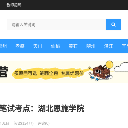
教师招聘
鄂州
孝感
天门
仙桃
黄石
随州
潜江
宜
施笔试考点：湖北恩施学院
月01日
阅读
(12477)
评论(0)