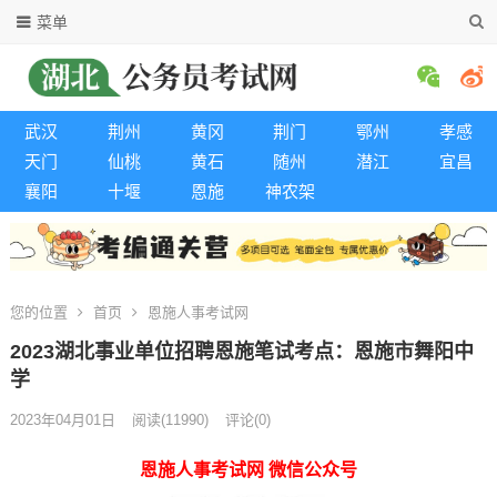
菜单
武汉
荆州
黄冈
荆门
鄂州
孝感
天门
仙桃
黄石
随州
潜江
宜昌
襄阳
十堰
恩施
神农架
您的位置
首页
恩施人事考试网
2023湖北事业单位招聘恩施笔试考点：恩施市舞阳中
学
2023年04月01日
阅读
(11990)
评论(0)
恩施人事考试网 微信公众号