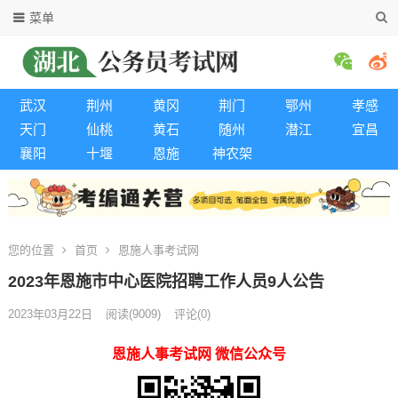
菜单
武汉
荆州
黄冈
荆门
鄂州
孝感
天门
仙桃
黄石
随州
潜江
宜昌
襄阳
十堰
恩施
神农架
您的位置
首页
恩施人事考试网
2023年恩施市中心医院招聘工作人员9人公告
2023年03月22日
阅读
(9009)
评论(0)
恩施人事考试网 微信公众号