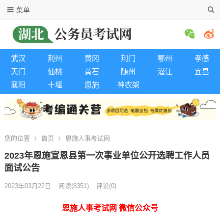
菜单
武汉
荆州
黄冈
荆门
鄂州
孝感
天门
仙桃
黄石
随州
潜江
宜昌
襄阳
十堰
恩施
神农架
您的位置
首页
恩施人事考试网
2023年恩施宣恩县第一次事业单位公开选聘工作人员
面试公告
2023年03月22日
阅读
(8351)
评论(0)
恩施人事考试网 微信公众号