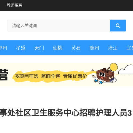
教师招聘
鄂州
孝感
天门
仙桃
黄石
随州
潜江
宜
办事处社区卫生服务中心招聘护理人员3