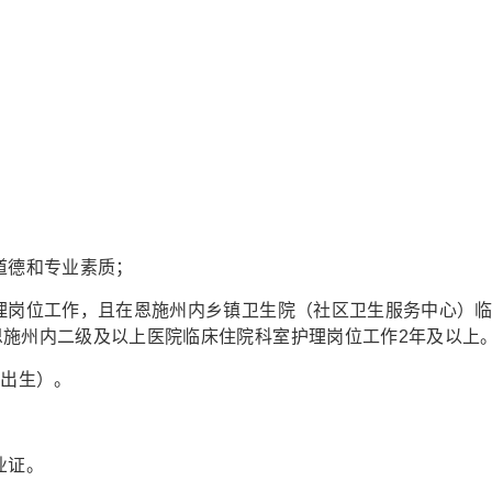
道德和专业素质；
护理岗位工作，且在恩施州内乡镇卫生院（社区卫生服务中心）
恩施州内二级及以上医院临床住院科室护理岗位工作2年及以上
后出生）。
业证。