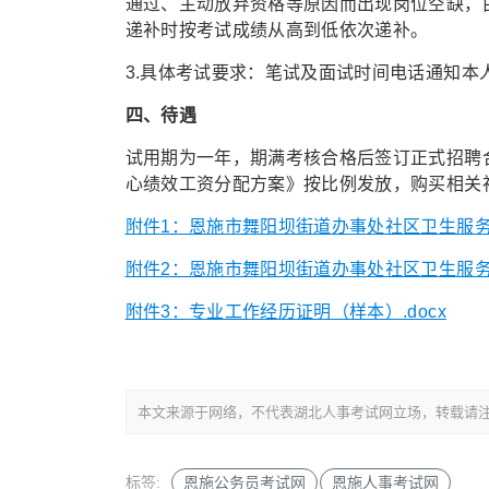
通过、主动放弃资格等原因而出现岗位空缺，
递补时按考试成绩从高到低依次递补。
3.具体考试要求：笔试及面试时间电话通知本
四、待遇
试用期为一年，期满考核合格后签订正式招聘
心绩效工资分配方案》按比例发放，购买相关
附件1：恩施市舞阳坝街道办事处社区卫生服务中
附件2：恩施市舞阳坝街道办事处社区卫生服务中
附件3：专业工作经历证明（样本）.docx
本文来源于网络，不代表湖北人事考试网立场，转载请注明出处：http
标签:
恩施公务员考试网
恩施人事考试网