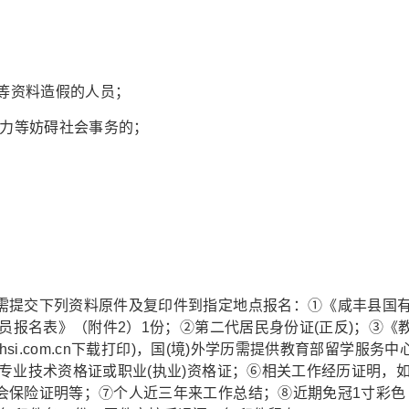
验等资料造假的人员；
势力等妨碍社会事务的；
。
需提交下列资料原件及复印件到指定地点报名：①《咸丰县国
员报名表》（附件2）1份；②第二代居民身份证(正反)；③《
si.com.cn下载打印)，国(境)外学历需提供教育部留学服务中
专业技术资格证或职业(执业)资格证；⑥相关工作经历证明，
会保险证明等；⑦个人近三年来工作总结；⑧近期免冠1寸彩色