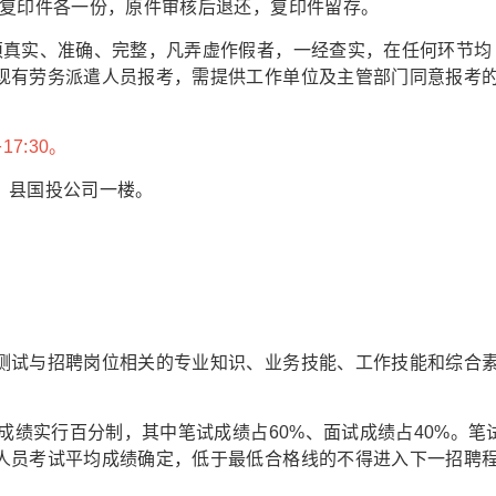
和复印件各一份，原件审核后退还，复印件留存。
须真实、准确、完整，凡弄虚作假者，一经查实，在任何环节均
现有劳务派遣人员报考，需提供工作单位及主管部门同意报考
7:30。
号，县国投公司一楼。
测试与招聘岗位相关的专业知识、业务技能、工作技能和综合
。
试成绩实行百分制，其中笔试成绩占60%、面试成绩占40%。笔
人员考试平均成绩确定，低于最低合格线的不得进入下一招聘