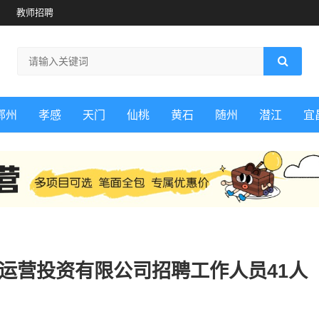
教师招聘
鄂州
孝感
天门
仙桃
黄石
随州
潜江
宜
本运营投资有限公司招聘工作人员41人