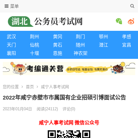
菜单
武汉
荆州
黄冈
荆门
鄂州
孝感
天门
仙桃
黄石
随州
潜江
宜昌
襄阳
十堰
恩施
神农架
您的位置
首页
咸宁人事考试网
2022年咸宁赤壁市市属国有企业招硕引博面试公告
2023年01月04日
阅读
(24112)
评论(0)
咸宁人事考试网 微信公众号