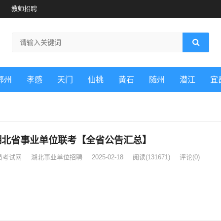
教师招聘
鄂州
孝感
天门
仙桃
黄石
随州
潜江
宜
5湖北省事业单位联考【全省公告汇总】
员考试网
湖北事业单位招聘
2025-02-18
阅读
(131671)
评论(0)