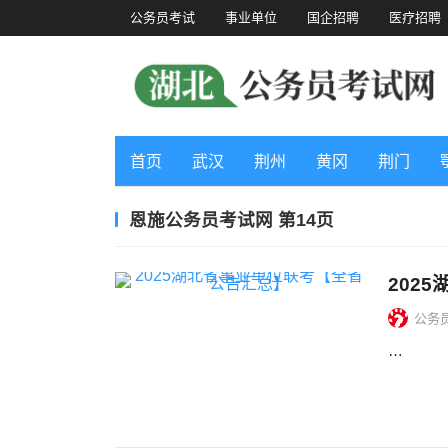
公务员考试
事业单位
国企招聘
医疗招聘
首页
武汉
荆州
黄冈
荆门
恩施公务员考试网 第14页
202
公务
…