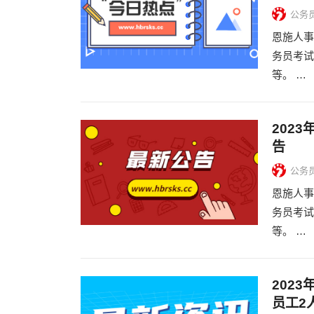
公务
恩施人事
务员考试
等。 …
202
告
公务
恩施人事
务员考试
等。 …
202
员工2